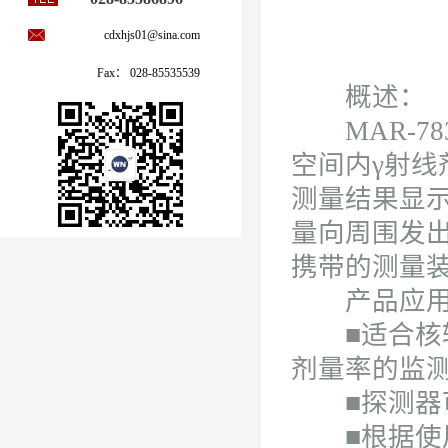
cdxhjs01@sina.com
Fax： 028-85535539
概述：
MAR-7
空间内γ射线
测量结果显
量向周围发
携带的测量
产品应
■适合核辐
剂量率的监
■探测器可延
■根据使用